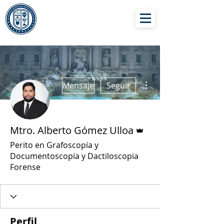
AGENCIA DE
CRIMINOLOGÍA Y
SERVICIOS
PERICIALES
Más acciones
Mensaje
Seguir
Administrador
Mtro. Alberto Gómez Ulloa
Perito en Grafoscopía y
Documentoscopía y Dactiloscopia
Forense
Perfil