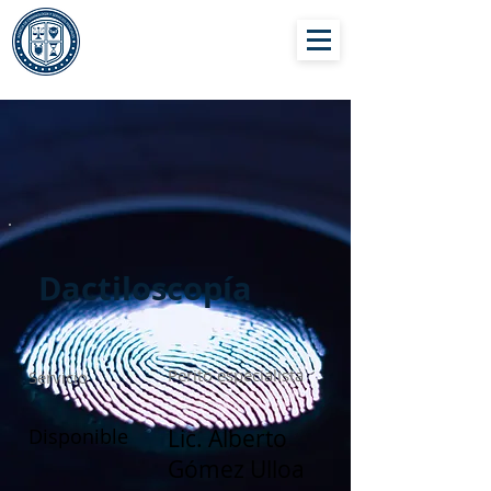
AGENCIA DE
CRIMINOLOGÍA Y
SERVICIOS
PERICIALES
Dactiloscopía
Perito especialista
Servicio
Disponible
Lic. Alberto
Gómez Ulloa